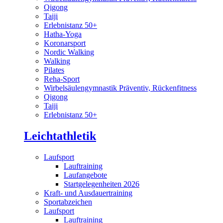
Qigong
Taiji
Erlebnistanz 50+
Hatha-Yoga
Koronarsport
Nordic Walking
Walking
Pilates
Reha-Sport
Wirbelsäulengymnastik Präventiv, Rückenfitness
Qigong
Taiji
Erlebnistanz 50+
Leichtathletik
Laufsport
Lauftraining
Laufangebote
Startgelegenheiten 2026
Kraft- und Ausdauertraining
Sportabzeichen
Laufsport
Lauftraining