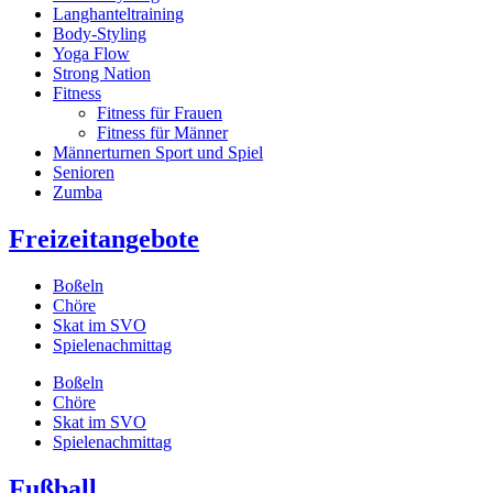
Langhanteltraining
Body-Styling
Yoga Flow
Strong Nation
Fitness
Fitness für Frauen
Fitness für Männer
Männerturnen Sport und Spiel
Senioren
Zumba
Freizeitangebote
Boßeln
Chöre
Skat im SVO
Spielenachmittag
Boßeln
Chöre
Skat im SVO
Spielenachmittag
Fußball