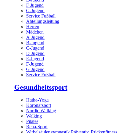
F-Jugend
G-Jugend
Service Fußball
Abteilungsleitung
Herren
Mädchen
A-Jugend
B-Jugend
C-Jugend
D-Jugend
E-Jugend
F-Jugend
G-Jugend
Service Fußball
Gesundheitssport
Hatha-Yoga
Koronarsport
Nordic Walking
Walking
Pilates
Reha-Sport
Wirbelsäulengymnastik Präventiv, Rückenfitness