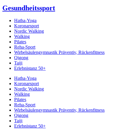
Gesundheitssport
Hatha-Yoga
Koronarsport
Nordic Walking
Walking
Pilates
Reha-Sport
Wirbelsäulengymnastik Präventiv, Rückenfitness
Qigong
Taiji
Erlebnistanz 50+
Hatha-Yoga
Koronarsport
Nordic Walking
Walking
Pilates
Reha-Sport
Wirbelsäulengymnastik Präventiv, Rückenfitness
Qigong
Taiji
Erlebnistanz 50+