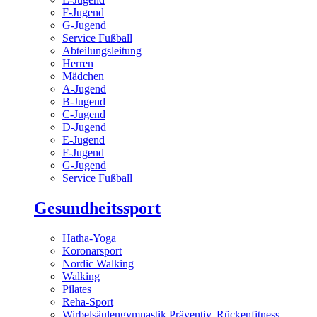
F-Jugend
G-Jugend
Service Fußball
Abteilungsleitung
Herren
Mädchen
A-Jugend
B-Jugend
C-Jugend
D-Jugend
E-Jugend
F-Jugend
G-Jugend
Service Fußball
Gesundheitssport
Hatha-Yoga
Koronarsport
Nordic Walking
Walking
Pilates
Reha-Sport
Wirbelsäulengymnastik Präventiv, Rückenfitness