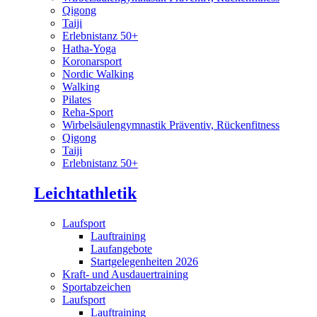
Qigong
Taiji
Erlebnistanz 50+
Hatha-Yoga
Koronarsport
Nordic Walking
Walking
Pilates
Reha-Sport
Wirbelsäulengymnastik Präventiv, Rückenfitness
Qigong
Taiji
Erlebnistanz 50+
Leichtathletik
Laufsport
Lauftraining
Laufangebote
Startgelegenheiten 2026
Kraft- und Ausdauertraining
Sportabzeichen
Laufsport
Lauftraining