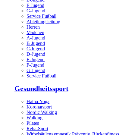
F-Jugend
G-Jugend
Service Fußball
Abteilungsleitung
Herren
Mädchen
A-Jugend
B-Jugend
C-Jugend
D-Jugend
E-Jugend
F-Jugend
G-Jugend
Service Fußball
Gesundheitssport
Hatha-Yoga
Koronarsport
Nordic Walking
Walking
Pilates
Reha-Sport
Wirbelsäulengymnastik Präventiv, Rückenfitness