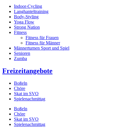
Indoor-Cycling
Langhanteltraining
Body-Styling
Yoga Flow
Strong Nation
Fitness
Fitness für Frauen
Fitness für Männer
Männerturnen Sport und Spiel
Senioren
Zumba
Freizeitangebote
Boßeln
Chöre
Skat im SVO
Spielenachmittag
Boßeln
Chöre
Skat im SVO
Spielenachmittag