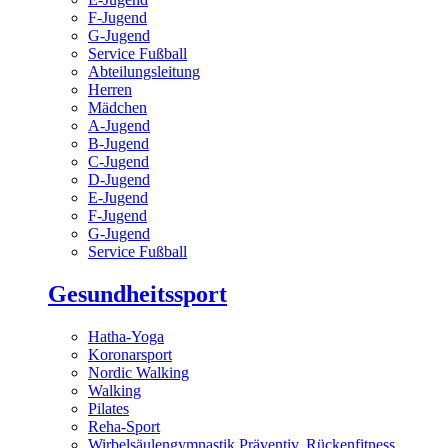
F-Jugend
G-Jugend
Service Fußball
Abteilungsleitung
Herren
Mädchen
A-Jugend
B-Jugend
C-Jugend
D-Jugend
E-Jugend
F-Jugend
G-Jugend
Service Fußball
Gesundheitssport
Hatha-Yoga
Koronarsport
Nordic Walking
Walking
Pilates
Reha-Sport
Wirbelsäulengymnastik Präventiv, Rückenfitness