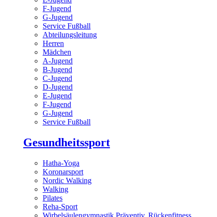
F-Jugend
G-Jugend
Service Fußball
Abteilungsleitung
Herren
Mädchen
A-Jugend
B-Jugend
C-Jugend
D-Jugend
E-Jugend
F-Jugend
G-Jugend
Service Fußball
Gesundheitssport
Hatha-Yoga
Koronarsport
Nordic Walking
Walking
Pilates
Reha-Sport
Wirbelsäulengymnastik Präventiv, Rückenfitness