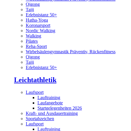
Qigong
Taiji
Erlebnistanz 50+
Hatha-Yoga
Koronarsport
Nordic Walking
Walking
Pilates
Reha-Sport
Wirbelsäulengymnastik Präventiv, Rückenfitness
Qigong
Taiji
Erlebnistanz 50+
Leichtathletik
Laufsport
Lauftraining
Laufangebote
Startgelegenheiten 2026
Kraft- und Ausdauertraining
Sportabzeichen
Laufsport
Lauftraining