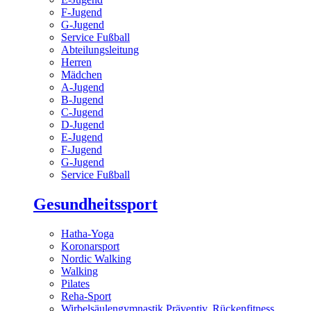
F-Jugend
G-Jugend
Service Fußball
Abteilungsleitung
Herren
Mädchen
A-Jugend
B-Jugend
C-Jugend
D-Jugend
E-Jugend
F-Jugend
G-Jugend
Service Fußball
Gesundheitssport
Hatha-Yoga
Koronarsport
Nordic Walking
Walking
Pilates
Reha-Sport
Wirbelsäulengymnastik Präventiv, Rückenfitness